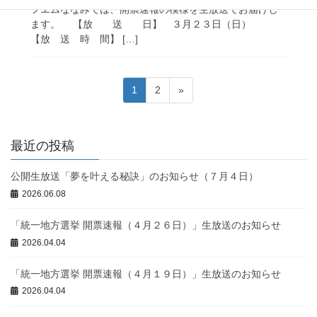
フエムななみでは、開票速報の模様を生放送でお届けし
ます。 【放 送 日】 ３月２３日（日）
【放 送 時 間】 […]
投
固
固
1
2
»
稿
定
定
ペ
ペ
の
ー
ー
最近の投稿
ペ
ジ
ジ
ー
公開生放送「夢を叶える秘訣」のお知らせ（７月４日）
ジ
2026.06.08
送
「統一地方選挙 開票速報（４月２６日）」生放送のお知らせ
り
2026.04.04
「統一地方選挙 開票速報（４月１９日）」生放送のお知らせ
2026.04.04