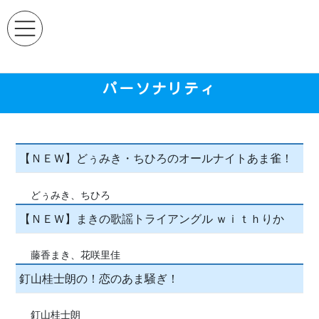
コ
ナ
ン
ビ
テ
ゲ
ン
ー
ツ
シ
へ
ョ
パーソナリティ
ス
ン
キ
に
ッ
移
プ
動
【ＮＥＷ】どぅみき・ちひろのオールナイトあま雀！
どぅみき、ちひろ
【ＮＥＷ】まきの歌謡トライアングル ｗｉｔｈりか
藤香まき、花咲里佳
釘山桂士朗の！恋のあま騒ぎ！
釘山桂士朗